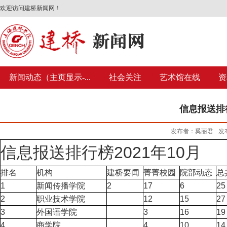
欢迎访问建桥新闻网！
新闻动态（主页显示-...
社会关注
艺术馆在线
资
信息报送排行榜（
发布者：奚丽君
发布
信息报送排行榜2021年10月
排名
机构
建桥要闻
菁菁校园
院部动态
总
1
新闻传播学院
2
17
6
25
2
职业技术学院
12
15
27
3
外国语学院
3
16
19
4
商学院
4
10
14