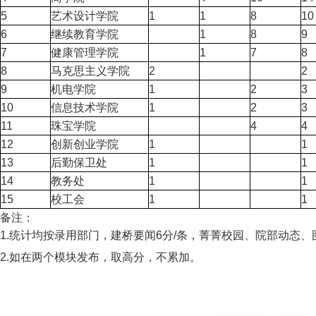
5
艺术设计学院
1
1
8
10
6
继续教育学院
1
8
9
7
健康管理学院
1
7
8
8
马克思主义学院
2
2
9
机电学院
1
2
3
10
信息技术学院
1
2
3
11
珠宝学院
4
4
12
创新创业学院
1
1
13
后勤保卫处
1
1
14
教务处
1
1
15
校工会
1
1
备注：
1.统计均按录用部门，建桥要闻6分/条，菁菁校园、院部动态、
2.如在两个模块发布，取高分，不累加。