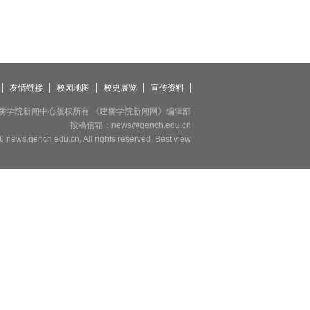
友情链接
校园地图
校史展览
宣传资料
桥学院新闻中心版权所有 《建桥学院新闻网》编辑部
投稿信箱：
news@gench.edu.cn
 news.gench.edu.cn. All rights reserved. Best view