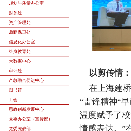
规划与质量办公室
财务处
资产管理处
后勤保卫处
信息化办公室
终身教育处
大数据中心
审计处
以剪传情
产教融合促进中心
在上海建桥
图书馆
“雷锋精神“
工会
思政创新发展中心
温度赋予了校
党委办公室（宣传部）
情感表达。”
党委统战部