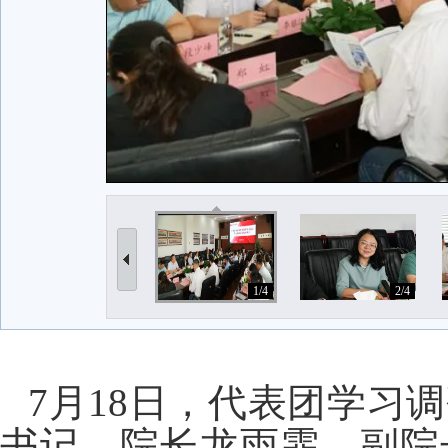
1/4
2/4
7
月
18
日，代表团学习调
书记、院长龙雨霏，副院